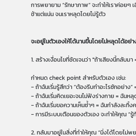
การพยายาม “รักษาภาพ” จะทำให้เราค่อยๆ เอ
ช้าแต่แน่น จนเราหลุดโดยไม่รู้ตัว
จะอยู่ในตัวเองให้ได้นานขึ้นโดยไม่หลุดได้อย่
1. สร้างเงื่อนไขที่ชัดเจนว่า "ถ้าเสียงนี้กลับมา 
กำหนด check point สำหรับตัวเอง เช่น:
- ถ้าฉันเริ่มรู้สึกว่า “ต้องรีบทำอะไรซักอย่าง”
- ถ้าฉันเริ่มคิดเยอะจนไม่ฟังร่างกาย = ฉันห
- ถ้าฉันเริ่มขอความเห็นซ้ำๆ = ฉันกำลังละทิ้งค
- การมีระบบเตือนของตัวเอง จะทำให้คุณ “รู้
2. กลับมาอยู่ในสิ่งที่ทำให้คุณ “นิ่งได้โดยไม่