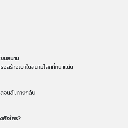
ี่ยนสนาม
โครงสร้างเบาในสนามโลกที่หนาแน่น
กลจนลืมทางกลับ
เองคือใคร?