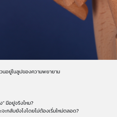
่ยังวนอยู่ในลูปของความพยายาม
” มีอยู่จริงไหม?
และจะกลับยังไงโดยไม่ต้องเริ่มใหม่ตลอด?