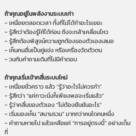
ถ้าคุณอยู่ในพลังงานระบบเก่า
- เหนื่อยตลอดเวลา ทั้งที่ไม่ได้ทำอะไรเยอะ
- รู้สึกว่าต้องรู้ให้ได้ก่อน ถึงจะกล้าเคลื่อนไหว
- รู้สึกต้องพิสูจน์ความถูกต้องของตัวเองเสมอ
- เห็นคนอื่นเป็นคู่แข่ง หรือเครื่องวัดตัวตน
- วนกับคำถามเดิมที่ไม่มีคำตอบ
ถ้าคุณเริ่มเข้าคลื่นระบบใหม่
- เหนื่อยชั่วคราว แล้ว “รู้ว่าอะไรไม่ควรทำ”
- รู้สึกว่า “แค่ภาวะนิ่งก็เพียงพอจะเริ่มแล้ว”
- รู้ว่าคลื่นของตัวเอง “ไม่ต้องยืนยันอะไร”
- เริ่มมองเห็น “สนามรวม” มากกว่าคนใดคนหนึ่ง
- คำถามหายไป แล้วเหลือแค่ “การอยู่ตรงนี้” อย่างเต็ม
ที่