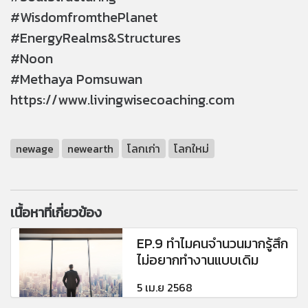
#WisdomfromthePlanet
#EnergyRealms&Structures
#Noon
#Methaya Pomsuwan
https://www.livingwisecoaching.com
newage
newearth
โลกเก่า
โลกใหม่
เนื้อหาที่เกี่ยวข้อง
EP.9 ทำไมคนจำนวนมากรู้สึก
ไม่อยากทำงานแบบเดิม
5 เม.ย 2568