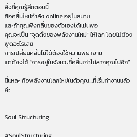
สิ่งที่คุณรู้สึกตอนนี้
คือคลื่นใหม่กำลัง online อยู่ในสนาม
และถ้าคุณฟังคลื่นของตัวเองได้แม่นพอ
คุณจะเป็น “จุดตั้งของพลังงานใหม่” ให้โลก โดยไม่ต้อง
พูดอะไรเลย
การเปลี่ยนคลื่นไม่ได้ต้องใช้ความพยายาม
แต่ต้องใช้ “การอยู่ในจังหวะที่คลื่นเก่าไม่ลากคุณไปอีก”
นี่แหละ คือพลังงานโลกใหม่ในตัวคุณ…ที่เริ่มทำงานแล้ว
ค่ะ
Soul Structuring
#SoulStructuring