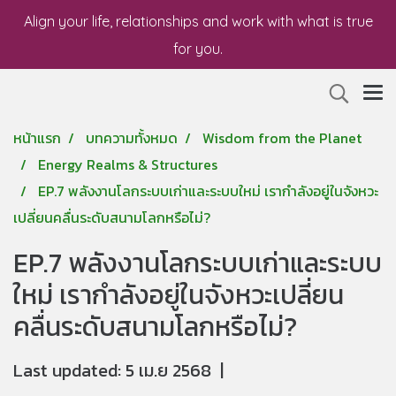
Align your life, relationships and work with what is true
for you.
หน้าแรก
บทความทั้งหมด
Wisdom from the Planet
Energy Realms & Structures
EP.7 พลังงานโลกระบบเก่าและระบบใหม่ เรากำลังอยู่ในจังหวะ
เปลี่ยนคลื่นระดับสนามโลกหรือไม่?
EP.7 พลังงานโลกระบบเก่าและระบบ
ใหม่ เรากำลังอยู่ในจังหวะเปลี่ยน
คลื่นระดับสนามโลกหรือไม่?
Last updated: 5 เม.ย 2568
|