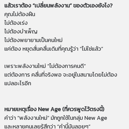
แล้วเราต้อง “เปลี่ยนพลังงาน” ของตัวเองยังไง?
คุณไม่ต้องฝืน
ไม่ต้องเร่ง
ไม่ต้องบำเพ็ญ
ไม่ต้องพยายามเป็นคนใหม่
แค่ต้อง หยุดสั่นคลื่นเดิมที่คุณรู้ว่า “ไม่ใช่แล้ว”
เพราะพลังงานใหม่ “ไม่ต้องการคนดี”
แต่ต้องการ คลื่นที่จริงพอ จะอยู่ในสนามโดยไม่ต้อง
แปลอะไรอีก
หมายเหตุเรื่อง New Age (ที่ควรพูดไว้ตรงนี้)
คำว่า “พลังงานใหม่” มักถูกใช้ในกลุ่ม New Age
และหลายคนเลยรู้สึกว่า “คำนี้มันลอยๆ”