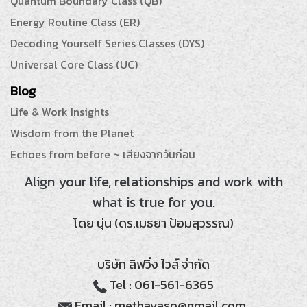
21-Day Relationship Restructuring Program (21DR)
Strategic Service Design Architecture (SD)
Quantum Boundary Class (QB)
Energy Routine Class (ER)
Decoding Yourself Series Classes (DYS)
Universal Core Class (UC)
Blog
Life & Work Insights
Wisdom from the Planet
Echoes from before ~ เสียงจากวันก่อน
Align your life, relationships and work with
what is true for you.
โดย นุ่น (ดร.เมธยา ป้อมสุวรรณ)
บริษัท ลิฟวิ่ง ไวส์ จำกัด