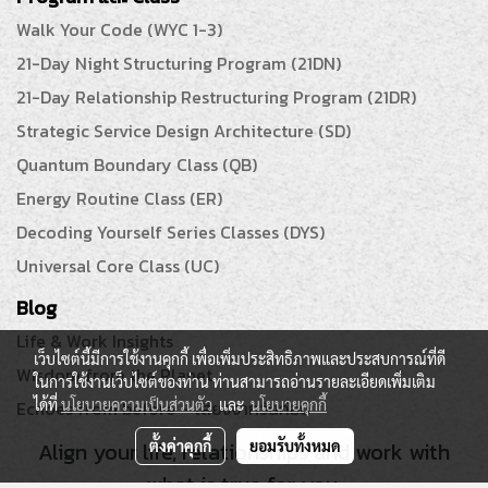
Walk Your Code (WYC 1-3)
21-Day Night Structuring Program (21DN)
21-Day Relationship Restructuring Program (21DR)
Strategic Service Design Architecture (SD)
Quantum Boundary Class (QB)
Energy Routine Class (ER)
Decoding Yourself Series Classes (DYS)
Universal Core Class (UC)
Blog
Life & Work Insights
เว็บไซต์นี้มีการใช้งานคุกกี้ เพื่อเพิ่มประสิทธิภาพและประสบการณ์ที่ดี
Wisdom from the Planet
ในการใช้งานเว็บไซต์ของท่าน ท่านสามารถอ่านรายละเอียดเพิ่มเติม
ได้ที่
นโยบายความเป็นส่วนตัว
และ
นโยบายคุกกี้
Echoes from before ~ เสียงจากวันก่อน
Align your life, relationships and work with
ตั้งค่าคุกกี้
ยอมรับทั้งหมด
what is true for you.