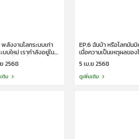
 พลังงานโลกระบบเก่า
EP.6 ฉันบ้า หรือโลกมันบ
ม่ เรากำลังอยู่ใน
เมื่อความเป็นเหตุผลของ
วะเปลี่ยนคลื่นระดับสนาม
เริ่มไม่ make sense กับห
.ย 2568
5 เม.ย 2568
รือไม่?
เราอีกต่อไป
มเติม
ดูเพิ่มเติม