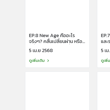
EP.8 New Age คืออะไร
EP.7
จริงๆ? คลื่นเปลี่ยนผ่าน หรือ
และระบบให
คลื่นจำลองของการตื่นรู้?
จังห
5 เม.ย 2568
5 เม
โลกห
ดูเพิ่มเติม
ดูเพิ่