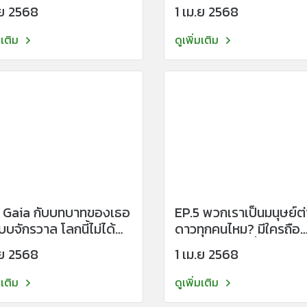
.ย 2568
1 เม.ย 2568
มเติม
ดูเพิ่มเติม
5 Gaia กับบทบาทของเธอ
EP.5 พวกเราเป็นมนุษย์ต
ักรวาล โลกนี้ไม่ได้
ดาวทุกคนไหม? มีใครถือ
เพียงดาว แต่คือจุดหมุน
กำเนิดจากโลกนี้เลยไหม?
.ย 2568
1 เม.ย 2568
นของหลายมิติ
มเติม
ดูเพิ่มเติม