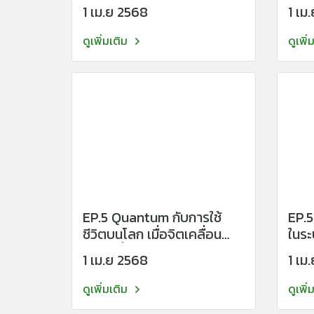
บางคนไม่กลับ
1 เม.ย 2568
1 เม
ดูเพิ่มเติม
ดูเพิ่
EP.5 Quantum กับการใช้
EP.
ชีวิตบนโลก เมื่อจิตเคลื่อน
ในระบบจ
ด้วยคลื่น แต่โลกยังสอนให้เรา
เป็น
1 เม.ย 2568
1 เม
เดินเป็นเส้นตรง
คลื่
ดูเพิ่มเติม
ดูเพิ่