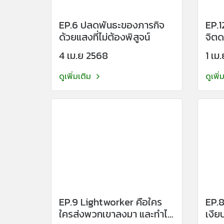
EP.6 ปลดพันธะของภารกิจ
EP.
ด้วยแสงที่ไม่ต้องพิสูจน์
จิตด
... ท
4 เม.ย 2568
1 เม
ดูเพิ่มเติม
ดูเพิ่
EP.9 Lightworker คือใคร
EP.8
ใครส่งพวกเขาลงมา และทำไม
เงียบ