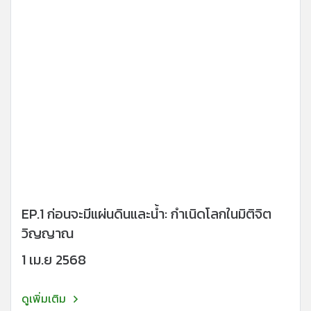
EP.1 ก่อนจะมีแผ่นดินและน้ำ: กำเนิดโลกในมิติจิต
วิญญาณ
1 เม.ย 2568
ดูเพิ่มเติม