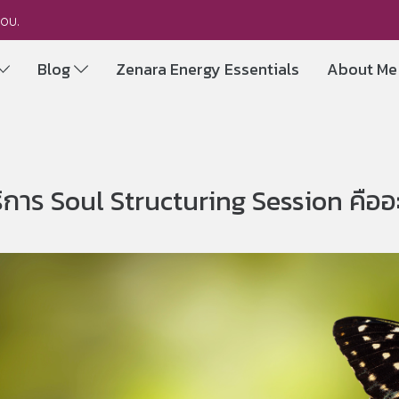
you.
Blog
Zenara Energy Essentials
About M
ิการ Soul Structuring Session คืออ