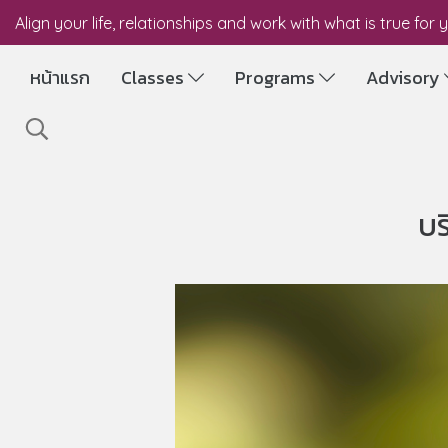
Align your life, relationships and work with what is true for 
หน้าแรก
Classes
Programs
Advisory
บร