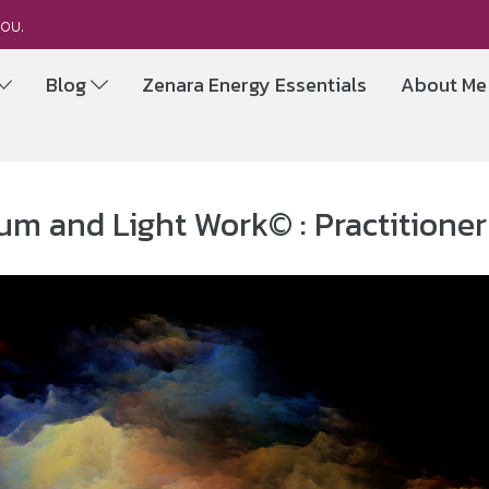
you.
Blog
Zenara Energy Essentials
About M
m and Light Work© : Practitioner 