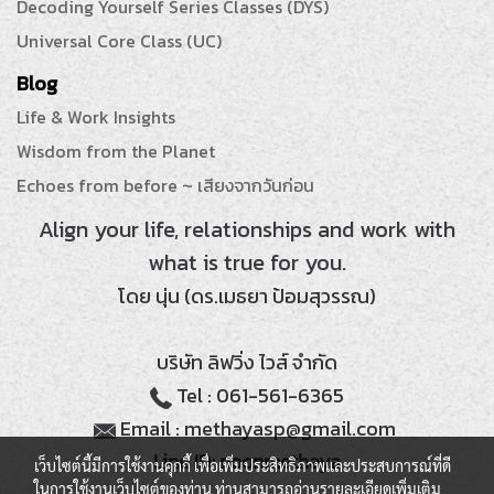
Decoding Yourself Series Classes (DYS)
Universal Core Class (UC)
Blog
Life & Work Insights
Wisdom from the Planet
Echoes from before ~ เสียงจากวันก่อน
Align your life, relationships and work with
what is true for you.
โดย นุ่น (ดร.เมธยา ป้อมสุวรรณ)
บริษัท ลิฟวิ่ง ไวส์ จำกัด
Tel : 061-561-6365
Email : methayasp@gmail.com
Line ID: noonmethaya
เว็บไซต์นี้มีการใช้งานคุกกี้ เพื่อเพิ่มประสิทธิภาพและประสบการณ์ที่ดี
ในการใช้งานเว็บไซต์ของท่าน ท่านสามารถอ่านรายละเอียดเพิ่มเติม