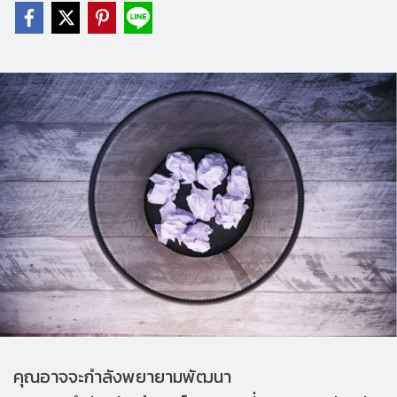
คุณอาจจะกำลังพยายามพัฒนา