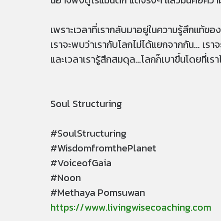
เพราะเวลาที่เรากลับมาอยู่ในความรู้สึกแท้ขอ
เราจะพบว่าเรากับโลกไม่ได้แยกจากกัน... เราจะเ
และเวลาเรารู้สึกสมดุล…โลกก็เบาขึ้นโดยที่เร
Soul Structuring
#SoulStructuring
#WisdomfromthePlanet
#VoiceofGaia
#Noon
#Methaya Pomsuwan
https://www.livingwisecoaching.com