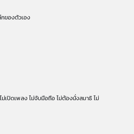
กลึกของตัวเอง
เปิดเพลง ไม่จับมือถือ ไม่ต้องนั่งสมาธิ ไม่