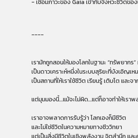
- เชื่อมภาวะของ Gaia เข้ากับจังหวะชีวิตของ
----
เรามักถูกสอนให้มองโลกในฐานะ “ทรัพยากร” ห
เป็นดาวเคราะห์หนึ่งในระบบสุริยะที่บังเอิญเห
เป็นสถานที่ให้เราใช้ชีวิต เรียนรู้ เติบโต และจา
แต่มุมมองนี้...แม้จะไม่ผิด...แต่ก็อาจทำให้เร
เราอาจพลาดการรับรู้ว่า โลกเองก็มีชีวิต
และไม่ใช่ชีวิตในความหมายทางชีววิทยา
แต่เป็นสิ่งมีชีวิตในเชิงพลังงาน จิตสำนึก และค