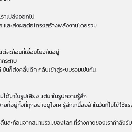
่เราเปล่งออกไป
ลก และส่งผลต่อโครงสร้างพลังงานโดยรวม
่ละก้อนที่เชื่อมโยงกันอยู่
ผลกระทบ
ี มันก็ส่งคลื่นดีๆ กลับเข้าสู่ระบบรวมเช่นกัน
ไม่ได้มาในรูปเสียง แต่มาในรูปความรู้สึก
ายที่อยู่ทั้งที่ทุกอย่างดูโอเค รู้สึกเหนื่อยล้าในวันที่ไม่ได้ใช้แร
็นคลื่นสะท้อนจากสนามรวมของโลก ที่ร่างกายของเรากำลังรับ