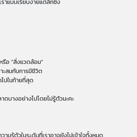
เราแบบเรียบง่ายแต่ลึกซึ้ง
รือ “สิ่งแวดล้อม”
มาะสมกับการมีชีวิต
กไปในท้ายที่สุด
าพลาดบางอย่างไปโดยไม่รู้ตัวนะคะ
วามรู้ตัวในระดับที่เราอาจยังไม่เข้าใจทั้งหมด