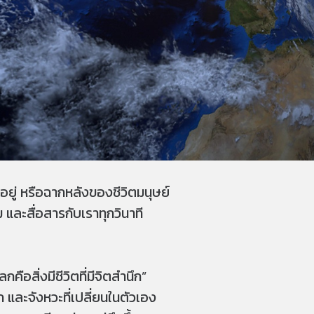
ี่อยู่ หรือฉากหลังของชีวิตมนุษย์
าม และสื่อสารกับเราทุกวินาที
กคือสิ่งมีชีวิตที่มีจิตสำนึก”
 และจังหวะที่เปลี่ยนในตัวเอง