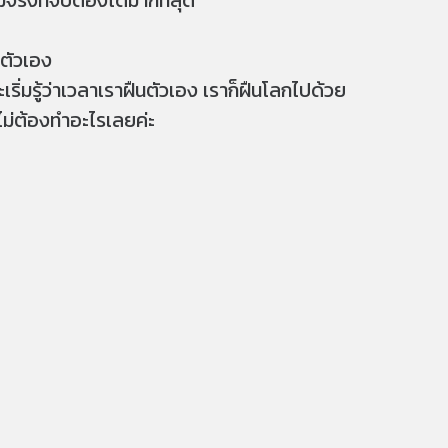
งตัวเอง
ริ่มรู้ว่าเวลาเราฝืนตัวเอง เราก็ฝืนโลกไปด้วย
าไม่ต้องทำอะไรเลยค่ะ