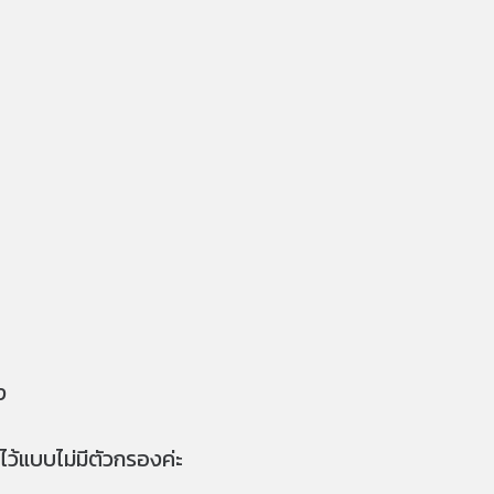
ง
ไว้แบบไม่มีตัวกรองค่ะ