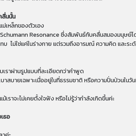
ื่นนั้น
แม่เหล็กของตัวเอง
กว่า Schumann Resonance ซึ่งสัมพันธ์กับคลื่นสมองมนุษย
กระทบ ไม่ใช่แค่ในร่างกาย แต่รวมถึงอารมณ์ ความคิด และร
 กับเราผ่านรูปแบบที่ละเอียดกว่าคำพูด
มเบาสบายเฉพาะเมื่ออยู่ในที่ธรรมชาติ หรือความปั่นป่วนใน
้เราจะไม่เคยตั้งใจฟัง หรือไม่รู้ว่ากำลังเกิดขึ้นค่ะ
องเธอ
ลาค่ะ