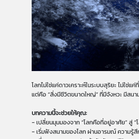
โลกไม่ใช่แค่ดาวเคราะห์ในระบบสุริยะ ไม่ใช่แค่ท
แต่คือ “สิ่งมีชีวิตขนาดใหญ่” ที่มีจังหวะ มีสน
บทความนี้จะช่วยให้คุณ:
- เปลี่ยนมุมมองจาก “โลกคือที่อยู่อาศัย” สู่ “โล
- เริ่มฟังสนามของโลก ผ่านอารมณ์ ความรู้สึก