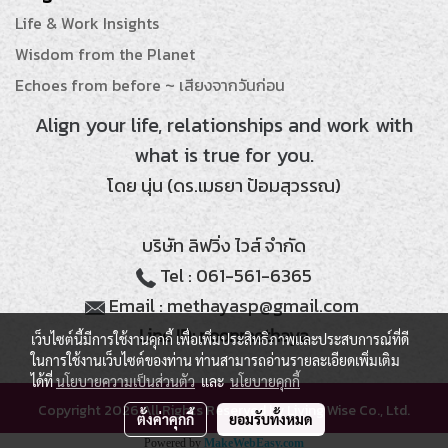
Life & Work Insights
Wisdom from the Planet
Echoes from before ~ เสียงจากวันก่อน
Align your life, relationships and work with
what is true for you.
โดย นุ่น (ดร.เมธยา ป้อมสุวรรณ)
บริษัท ลิฟวิ่ง ไวส์ จำกัด
Tel : 061-561-6365
Email : methayasp@gmail.com
Line ID: noonmethaya
เว็บไซต์นี้มีการใช้งานคุกกี้ เพื่อเพิ่มประสิทธิภาพและประสบการณ์ที่ดี
ในการใช้งานเว็บไซต์ของท่าน ท่านสามารถอ่านรายละเอียดเพิ่มเติม
ได้ที่
นโยบายความเป็นส่วนตัว
และ
นโยบายคุกกี้
Copyright 2026 All Rights Reserved by Living Wise Co., Ltd.
ตั้งค่าคุกกี้
ยอมรับทั้งหมด
Powered by
MakeWebEasy.com