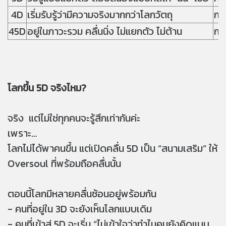
4D
เริ่มรับรู้ว่ามีความจริงมากกว่าโลกวัตถุ
กา
45D
อยู่ในภาวะรวม คลื่นนิ่ง ไม่แยกตัว ไม่ต้าน
การ
โลกขึ้น 5D จริงไหม?
จริง แต่ไม่ใช่ทุกคนจะรู้สึกเท่ากันค่ะ
เพราะ…
โลกไม่ได้พาคนขึ้น แต่เปิดคลื่น 5D เป็น “สนามเสริม” ให้
Oversoul ที่พร้อมถือคลื่นนั้น
ตอนนี้โลกมีหลายคลื่นซ้อนอยู่พร้อมกัน
- คนที่อยู่ใน 3D จะยังเห็นโลกแบบเดิม
- คนที่เข้าสู่ 5D จะเริ่ม “ไม่เข้าใจว่าทำไมคนยังคิดแบบ