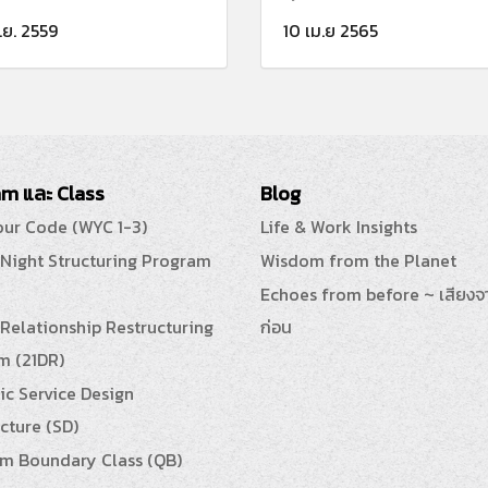
.ย. 2559
10 เม.ย 2565
m และ Class
Blog
our Code (WYC 1-3)
Life & Work Insights
 Night Structuring Program
Wisdom from the Planet
Echoes from before ~ เสียงจ
Relationship Restructuring
ก่อน
m (21DR)
ic Service Design
cture (SD)
m Boundary Class (QB)