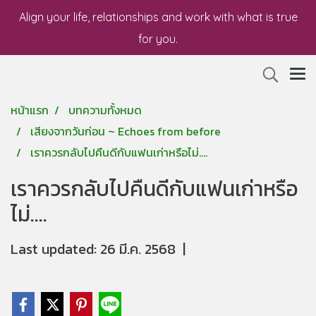
Align your life, relationships and work with what is true
for you.
หน้าแรก
บทความทั้งหมด
เสียงจากวันก่อน ~ Echoes from before
เราควรกลับไปคืนดีกับแฟนเก่าหรือไม่....
เราควรกลับไปคืนดีกับแฟนเก่าหรือ
ไม่....
Last updated: 26 มี.ค. 2568
|