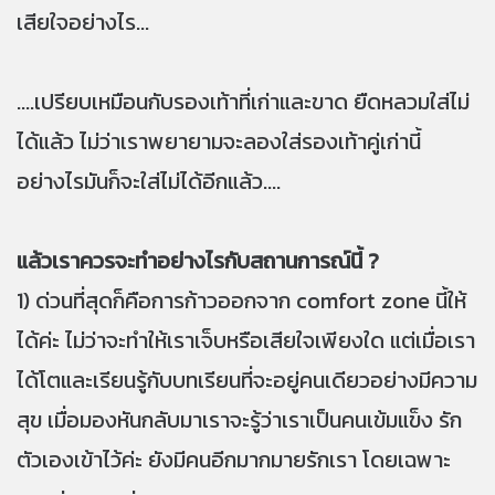
เสียใจอย่างไร...
....เปรียบเหมือนกับรองเท้าที่เก่าและขาด ยืดหลวมใส่ไม่
ได้แล้ว ไม่ว่าเราพยายามจะลองใส่รองเท้าคู่เก่านี้
อย่างไรมันก็จะใส่ไม่ได้อีกแล้ว....
แล้วเราควรจะทำอย่างไรกับสถานการณ์นี้ ?
1) ด่วนที่สุดก็คือการก้าวออกจาก comfort zone นี้ให้
ได้ค่ะ ไม่ว่าจะทำให้เราเจ็บหรือเสียใจเพียงใด แต่เมื่อเรา
ได้โตและเรียนรู้กับบทเรียนที่จะอยู่คนเดียวอย่างมีความ
สุข เมื่อมองหันกลับมาเราจะรู้ว่าเราเป็นคนเข้มแข็ง รัก
ตัวเองเข้าไว้ค่ะ ยังมีคนอีกมากมายรักเรา โดยเฉพาะ