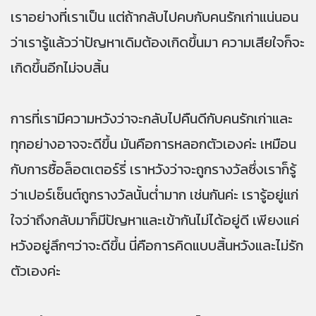
เราอย่างที่เราเป็น แต่ถ้ากลับไปคบกับคนรักเก่าแน่นอน
ว่าเรารู้แล้วว่าปัญหาเดิมต้องเกิดขึ้นมา ความเสียใจก็จะ
เกิดขึ้นอีกไม่จบสิ้น
การที่เรามีความหวังว่าจะกลับไปคืนดีกับคนรักเก่าและ
ทุกอย่างอาจจะดีขึ้น มันคือการหลอกตัวเองค่ะ เหมือน
กับการซื้อล็อตเตอร์รี่ เราหวังว่าจะถูกรางวัลซึ่งเราก็รู้
ว่าเปอร์เซ็นต์ถูกรางวัลนั้นต่ำมาก เช่นกันค่ะ เรารู้อยู่แก่
ใจว่าถึงกลับมาก็มีปัญหาและเข้ากันไม่ได้อยู่ดี เพียงแค่
หวังอยู่ลึกๆว่าจะดีขึ้น นี่คือการคิดแบบสิ้นหวังและไม่รัก
ตัวเองค่ะ