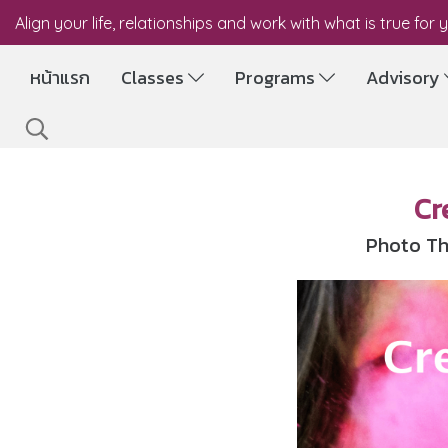
Align your life, relationships and work with what is true for 
หน้าแรก
Classes
Programs
Advisory
Cr
Photo Th