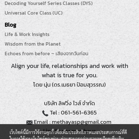
Decoding Yourself Series Classes (DYS)
Universal Core Class (UC)
Blog
Life & Work Insights
Wisdom from the Planet
Echoes from before ~ เสียงจากวันก่อน
Align your life, relationships and work with
what is true for you.
โดย นุ่น (ดร.เมธยา ป้อมสุวรรณ)
บริษัท ลิฟวิ่ง ไวส์ จำกัด
Tel : 061-561-6365
Email : methayasp@gmail.com
Line ID: noonmethaya
เว็บไซต์นี้มีการใช้งานคุกกี้ เพื่อเพิ่มประสิทธิภาพและประสบการณ์ที่ดี
ในการใช้งานเว็บไซต์ของท่าน ท่านสามารถอ่านรายละเอียดเพิ่มเติม