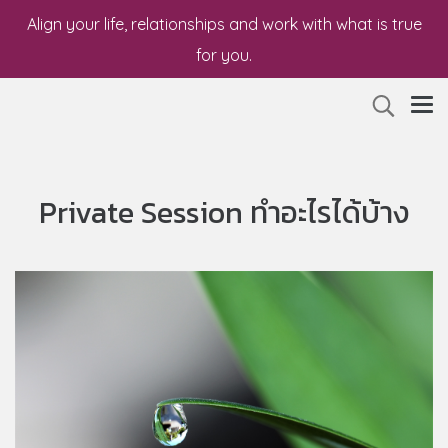
Align your life, relationships and work with what is true
for you.
Private Session ทำอะไรได้บ้าง