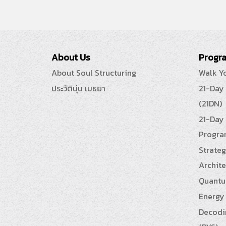
About Us
Progra
About Soul Structuring
Walk Y
ประวัตินุ่น เมธยา
21-Day
(21DN)
21-Day 
Progra
Strateg
Archite
Quantu
Energy 
Decodin