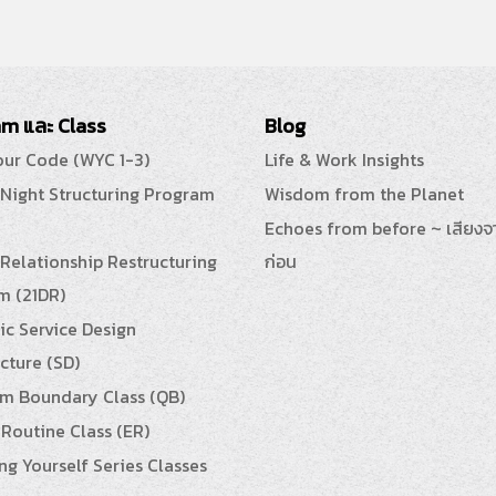
m และ Class
Blog
our Code (WYC 1-3)
Life & Work Insights
 Night Structuring Program
Wisdom from the Planet
Echoes from before ~ เสียงจ
Relationship Restructuring
ก่อน
m (21DR)
ic Service Design
cture (SD)
m Boundary Class (QB)
Routine Class (ER)
g Yourself Series Classes