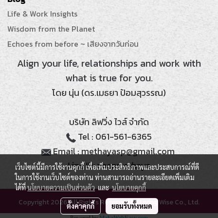
Life & Work Insights
Wisdom from the Planet
Echoes from before ~ เสียงจากวันก่อน
Align your life, relationships and work with
what is true for you.
โดย นุ่น (ดร.เมธยา ป้อมสุวรรณ)
บริษัท ลิฟวิ่ง ไวส์ จำกัด
Tel : 061-561-6365
Email : methayasp@gmail.com
Line ID: noonmethaya
เว็บไซต์นี้มีการใช้งานคุกกี้ เพื่อเพิ่มประสิทธิภาพและประสบการณ์ที่ดี
ในการใช้งานเว็บไซต์ของท่าน ท่านสามารถอ่านรายละเอียดเพิ่มเติม
ได้ที่
นโยบายความเป็นส่วนตัว
และ
นโยบายคุกกี้
Copyright 2026 All Rights Reserved by Living Wise Co., Ltd.
ตั้งค่าคุกกี้
ยอมรับทั้งหมด