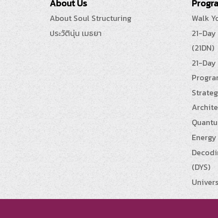
About Us
Progra
About Soul Structuring
Walk Y
ประวัตินุ่น เมธยา
21-Day
(21DN)
21-Day 
Progra
Strateg
Archite
Quantu
Energy 
Decodin
(DYS)
Univers