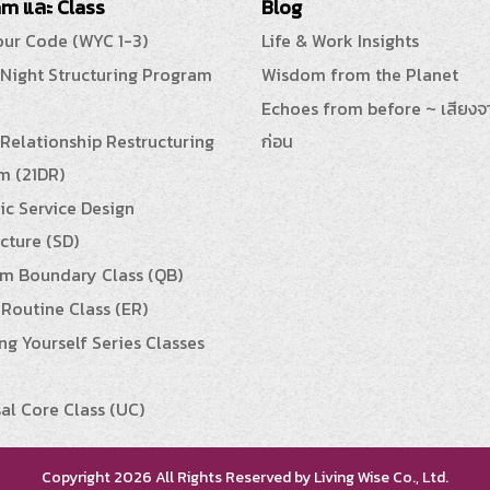
m และ Class
Blog
our Code (WYC 1-3)
Life & Work Insights
 Night Structuring Program
Wisdom from the Planet
Echoes from before ~ เสียงจ
Relationship Restructuring
ก่อน
m (21DR)
ic Service Design
cture (SD)
m Boundary Class (QB)
Routine Class (ER)
g Yourself Series Classes
al Core Class (UC)
Copyright 2026 All Rights Reserved by Living Wise Co., Ltd.