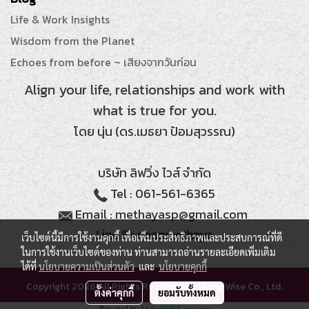
Life & Work Insights
Wisdom from the Planet
Echoes from before ~ เสียงจากวันก่อน
Align your life, relationships and work with
what is true for you.
โดย นุ่น (ดร.เมธยา ป้อมสุวรรณ)
บริษัท ลิฟวิ่ง ไวส์ จำกัด
Tel : 061-561-6365
Email : methayasp@gmail.com
Line ID: noonmethaya
เว็บไซต์นี้มีการใช้งานคุกกี้ เพื่อเพิ่มประสิทธิภาพและประสบการณ์ที่ดี
ในการใช้งานเว็บไซต์ของท่าน ท่านสามารถอ่านรายละเอียดเพิ่มเติม
ได้ที่
นโยบายความเป็นส่วนตัว
และ
นโยบายคุกกี้
Copyright 2026 All Rights Reserved by Living Wise Co., Ltd.
ตั้งค่าคุกกี้
ยอมรับทั้งหมด