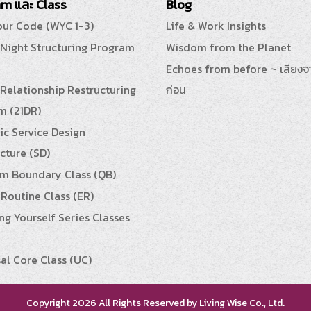
m และ Class
Blog
our Code (WYC 1-3)
Life & Work Insights
 Night Structuring Program
Wisdom from the Planet
Echoes from before ~ เสียงจ
Relationship Restructuring
ก่อน
m (21DR)
ic Service Design
cture (SD)
m Boundary Class (QB)
Routine Class (ER)
g Yourself Series Classes
al Core Class (UC)
Copyright 2026 All Rights Reserved by Living Wise Co., Ltd.