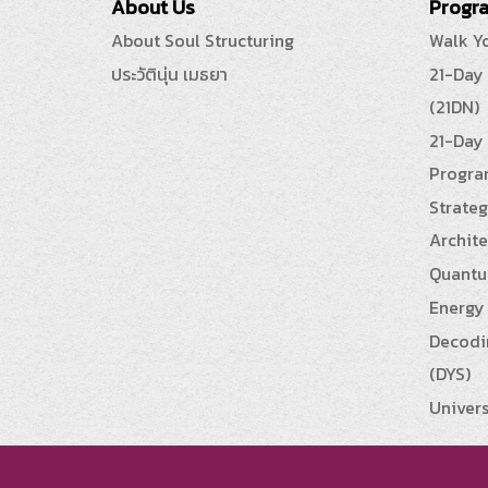
About Us
Progra
About Soul Structuring
Walk Y
ประวัตินุ่น เมธยา
21-Day
(21DN)
21-Day 
Progra
Strateg
Archite
Quantu
Energy 
Decodin
(DYS)
Univers