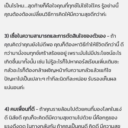
เป็นไรไหม...สุดท้ายก็คือใจคุณที่ทุกข์ไม่ใช่ใจใใคร รู้อย่างนี้
คุณต้องต้องเปลี่ยนวิธีการคิดให้มีความสุขดีกว่าค่ะ
3) เชื่อในความสามารถและการตัดสินใจของตัวเอง
- ถ้า
คุณคิดว่าคุณยังไม่ดีพอ คุณก็ต้องหาวิธีทำให้ชีวิตดีกว่านี้ ดี
กว่ามานั่งจมทุกข์เศร้าสร้อยอยู่ เพราะมันไม่มีประโยชน์อะไร
เกิดขึ้นมาทั้งนั้น เช่น ไม่รู้อะไรก็ไปหาคอร์สเรียนเพิ่มเติมซะ
กลัวอะไรก็ต้องกล้าเผชิญหน้ากับความกลัวแล้วเแก้ไข
ปัญหาไปเป็นเปลาะๆ ทำทีละนิดทีละหน่อย รับรองเห็นผล
แน่นอนค่ะ
4) คบเพื่อนที่ดี
- ถ้าคุณรายล้อมไปด้วยคนที่มองโลกในแง่
ดี นิสัยดี คุณก็จะคิดดีมีความสุขตามไปด้วย นี่คือกฏของ
แรงดึงดูด ในทางกลับกัน ถ้าคุณเป็นคนดี คิดดี มีความสุข