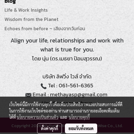
Blog
Life & Work Insights
Wisdom from the Planet
Echoes from before ~ เสียงจากวันก่อน
Align your life, relationships and work with
what is true for you.
โดย นุ่น (ดร.เมธยา ป้อมสุวรรณ)
บริษัท ลิฟวิ่ง ไวส์ จำกัด
Tel : 061-561-6365
Email : methayasp@gmail.com
Line ID: noonmethaya
เว็บไซต์นี้มีการใช้งานคุกกี้ เพื่อเพิ่มประสิทธิภาพและประสบการณ์ที่ดี
ในการใช้งานเว็บไซต์ของท่าน ท่านสามารถอ่านรายละเอียดเพิ่มเติม
ได้ที่
นโยบายความเป็นส่วนตัว
และ
นโยบายคุกกี้
Copyright 2026 All Rights Reserved by Living Wise Co., Ltd.
ตั้งค่าคุกกี้
ยอมรับทั้งหมด