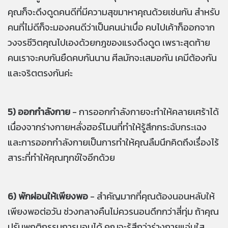
คุณก็จะดึงดูดคนดีที่มีความสุขมาหาคุณด้วยเช่นกัน สำหรับ
คนที่ไม่ดีก็จะมองคนดีว่าเป็นคนน่าเบื่อ คบไปเค้าก็ออกจาก
วงจรชีวิตคุณไปเองด้วยกฎของแรงดึงดูด เพราะสุดท้าย
คนเราจะคบกันยืดคบกันนาน ศีลมักจะเสมอกัน เคมีต้องกัน
และจริตตรงกันค่ะ
5) ออกกำลังกาย
- การออกกำลังกายจะทำให้คลายเศร้าได้
เนื่องจากร่างกายหลั่งฮอร์โมนที่ทำให้รู้สึกกระฉับกระเฉง
และการออกกำลังกายเป็นการทำให้คุณลืมนึกคิดถึงเรื่องไร้
สาระที่ทำให้คุณทุกข์ใจอีกด้วย
6) พักผ่อนให้เพียงพอ
- สำคัญมากที่คุณต้องนอนหลับให้
เพียงพอต่อวัน ช่วงกลางคืนไม่ควรนอนดึกกว่าสี่ทุ่ม ถ้าคุณ
ปรับพฤติกรรมการนอนได้ คุณจะรู้สึกว่าร่างกายแจ่มใส