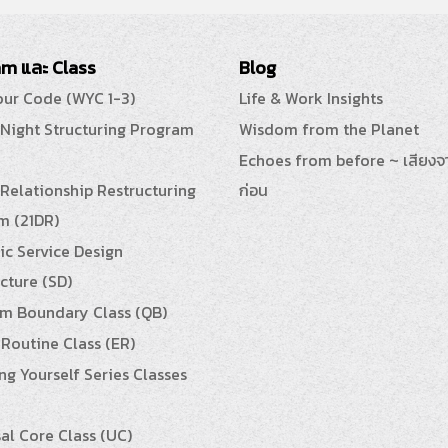
m และ Class
Blog
our Code (WYC 1-3)
Life & Work Insights
 Night Structuring Program
Wisdom from the Planet
Echoes from before ~ เสียงจ
Relationship Restructuring
ก่อน
m (21DR)
ic Service Design
cture (SD)
m Boundary Class (QB)
Routine Class (ER)
g Yourself Series Classes
al Core Class (UC)