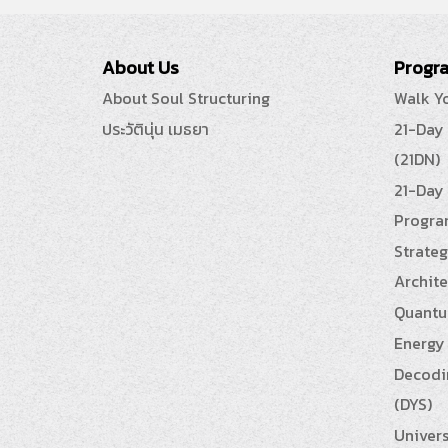
About Us
Progra
About Soul Structuring
Walk Y
ประวัตินุ่น เมธยา
21-Day
(21DN)
21-Day 
Progra
Strateg
Archite
Quantu
Energy 
Decodin
(DYS)
Univers