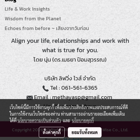
Life & Work Insights
Wisdom from the Planet
Echoes from before ~ เสียงจากวันก่อน
Align your life, relationships and work with
what is true for you.
โดย นุ่น (ดร.เมธยา ป้อมสุวรรณ)
บริษัท ลิฟวิ่ง ไวส์ จำกัด
Tel : 061-561-6365
Email : methayasp@gmail.com
Line ID: noonmethaya
เว็บไซต์นี้มีการใช้งานคุกกี้ เพื่อเพิ่มประสิทธิภาพและประสบการณ์ที่ดี
ในการใช้งานเว็บไซต์ของท่าน ท่านสามารถอ่านรายละเอียดเพิ่มเติม
ได้ที่
นโยบายความเป็นส่วนตัว
และ
นโยบายคุกกี้
Copyright 2026 All Rights Reserved by Living Wise Co., Ltd.
ตั้งค่าคุกกี้
ยอมรับทั้งหมด