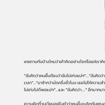
เคยถามกันบ้างไหมว่าเค้าคิดอย่างไรหรือแค่เราคิด
"ฉันคิดว่าคนอื่นต้องว่าฉันไม่เก่งแน่ๆ"..."ฉันคิ
เวลา"..."มาช้ากว่านัดครึ่งชั่วโมง เธอไม่ให้ความส
ไม่เก่งไม่ดีพอแน่ๆ"...และ "ฉันคิดว่า...." อีกมาก
ความคิดที่วนเวียนอยู่ในหัวว่าคนอื่นจะคิดกับคุ