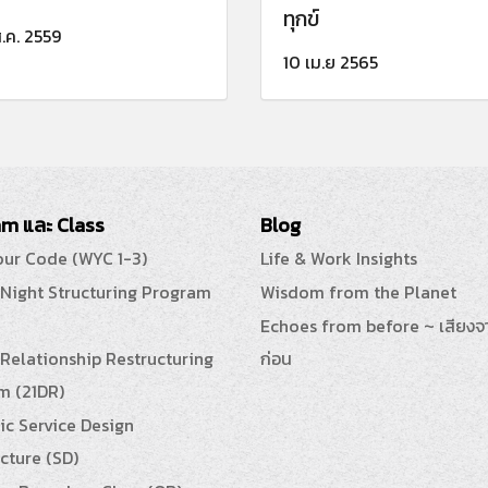
ทุกข์
.ค. 2559
10 เม.ย 2565
m และ Class
Blog
our Code (WYC 1-3)
Life & Work Insights
 Night Structuring Program
Wisdom from the Planet
Echoes from before ~ เสียงจ
Relationship Restructuring
ก่อน
m (21DR)
ic Service Design
cture (SD)