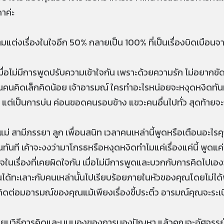
าค่ะ
ิมแต่งเรื่องในใจอีก 50% กลายเป็น 100% ที่เป็นเรื่องบิดเบือนจา
ื่อไม่มีการพูดปรับความเข้าใจกัน เพราะด้วยความรัก ไม่อยากขัดใ
ป็นคนคิดเล็กคิดน้อย เจ้าอารมณ์ ใครทำอะไรหน่อยจะหงุดหงิดทัน
 แต่เป็นการบ่น ค่อนขอดคนรอบข้าง แขวะคนอื่นไปทั่ว สุดท้ายจะ
แม่ สามีภรรยา ลูก เพื่อนสนิท เวลาคนเหล่านี้พูดหรือเตือนอะไร
ันที เค้าจะงงว่ามาโกรธหรือหงุดหงิดทำไมแค่เรื่องแค่นี้ พูดแค่นิ
จในเรื่องที่เคยผิดใจกัน เมื่อไม่มีการพูดและบวกกับการคิดไปเอง
ณได้ทะเลาะกับคนเหล่านั้นไปเรียบร้อยภายในหัวของคุณโดยไม่ได้
ดต่อมอารมณ์ของคุณแม้เพียงเรื่องขี้ประติ๋ว อารมณ์คุณจะระเบิด
ีการเปลี่ยนวิธีการคิดและมุมมองของการมองปัญหา แล้วคุณจะอัศจร