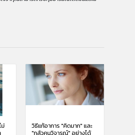
ม่
วิธีแก้อาการ "คิดมาก" และ
า
"กลัวคนวิจารณ์" อย่างได้