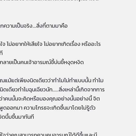
กความเป็นจริง...สิ่งที่ตามมาคือ
จ ไม่อยากให้เสียใจ ไม่อยากเกิดเรื่อง หรืออะไร
ที
กลายเป็นคนเจ้าอารมณ์ขึ้บ่นขี้หงุดหงิด
คุณแม้แต่เพียงนิดเดียวว่าทำไมไม่ทำแบบนั้น ทำไม
ดเดียวทำไมฉุนเฉียวนัก.....สิ่งเหล่านี้เกิดจากการ
ว่าคนนั้นจะคิดหรือมองคุณอย่างนั้นอย่างนี้ จิต
พูดออกมา ความโกรธจะเกิดขึ้นมาโดยไม่รู้ตัว
บึ้มขึ้นมาทันที
รย์ใจว่าคุณสามารถควบคุมอารมณ์ได้ดีขึ้นและมี